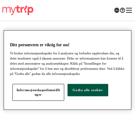
Ditt personvern er viktig for oss!
Vi bruker informasjonskapsler for å analysere og forbedre opplevelsen din, og
dette innebærer også å tilpasse annonser. Deler av informasjonen kan komme til å
deles med annonsører og analyseselskaper. Klikk på "Innstillinger for
informasjonskapsler" for å lese mer og skreddersy preferansene dine. Ved å klikke
på "Godta alle" godtar du alle informasjonskapsler.
Informasjonskapselinnstilli
Godta alle cookier
●
●
●
nger